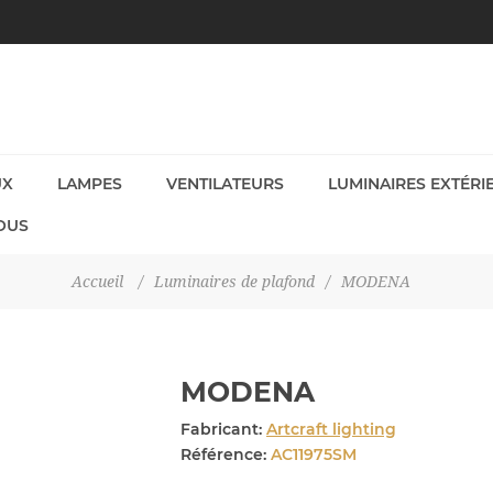
UX
LAMPES
VENTILATEURS
LUMINAIRES EXTÉRI
OUS
Accueil
/
Luminaires de plafond
/
MODENA
MODENA
Fabricant:
Artcraft lighting
Référence:
AC11975SM