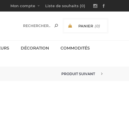
Mon compte
Liste de souhaits
(0)
PANIER
(0)
SOUS-TOTAL:
EURS
DÉCORATION
COMMODITÉS
PRODUIT SUIVANT