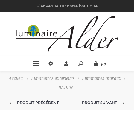
Bienvenue sur notre boutique
(0)
Accueil
/
Luminaires extérieurs
/
Luminaires muraux
/
BADEN
PRODUIT PRÉCÉDENT
PRODUIT SUIVANT