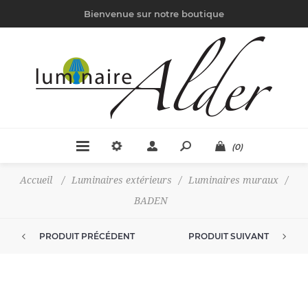
Bienvenue sur notre boutique
(0)
Accueil
/
Luminaires extérieurs
/
Luminaires muraux
/
BADEN
PRODUIT PRÉCÉDENT
PRODUIT SUIVANT