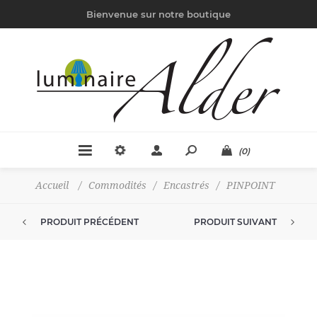
Bienvenue sur notre boutique
(0)
Accueil
/
Commodités
/
Encastrés
/
PINPOINT
PRODUIT PRÉCÉDENT
PRODUIT SUIVANT