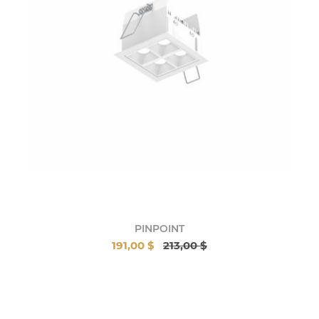
PINPOINT
191,00 $
213,00 $