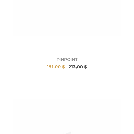
PINPOINT
191,00 $
213,00 $