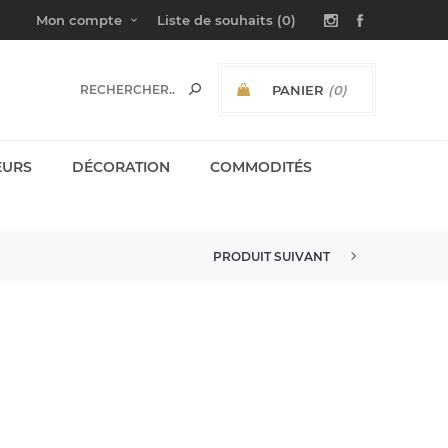
Mon compte
Liste de souhaits
(0)
PANIER
(0)
SOUS-TOTAL:
EURS
DÉCORATION
COMMODITÉS
PRODUIT SUIVANT