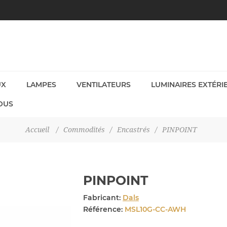
UX
LAMPES
VENTILATEURS
LUMINAIRES EXTÉRI
OUS
Accueil
/
Commodités
/
Encastrés
/
PINPOINT
PINPOINT
Fabricant:
Dals
Référence:
MSL10G-CC-AWH