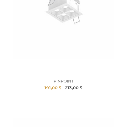
PINPOINT
191,00 $
213,00 $