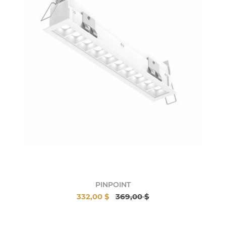
PINPOINT
332,00 $
369,00 $