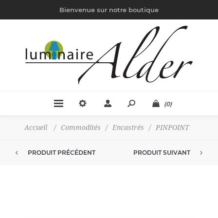
Bienvenue sur notre boutique
(0)
Accueil
/
Commodités
/
Encastrés
/
PINPOINT
PRODUIT PRÉCÉDENT
PRODUIT SUIVANT