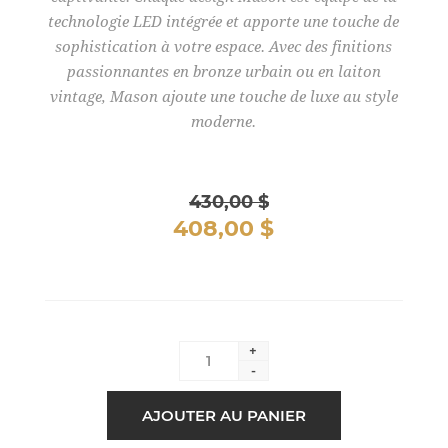
technologie LED intégrée et apporte une touche de
sophistication à votre espace. Avec des finitions
passionnantes en bronze urbain ou en laiton
vintage, Mason ajoute une touche de luxe au style
moderne.
430,00 $
408,00 $
+
-