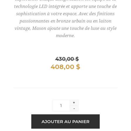
technologie LED intégrée et apporte une touche de
sophistication à votre espace. Avec des finitions
passionnantes en bronze urbain ou en laiton
vintage, Mason ajoute une touche de luxe au style
moderne.
430,00 $
408,00 $
+
-