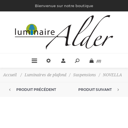
Bienvenue sur notre boutique
(0)
Accueil
/
Luminaires de plafond
/
Suspensions
/
NOVELLA
PRODUIT PRÉCÉDENT
PRODUIT SUIVANT