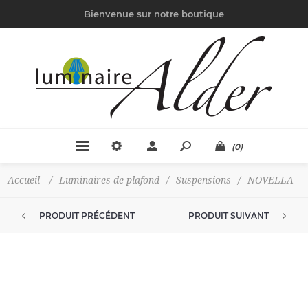
Bienvenue sur notre boutique
(0)
Accueil
/
Luminaires de plafond
/
Suspensions
/
NOVELLA
PRODUIT PRÉCÉDENT
PRODUIT SUIVANT