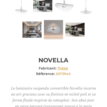
NOVELLA
Fabricant:
Thésis
Référence:
207394A
Le luminaire suspendu convertible Novella incarne
un art gracieux avec sa finition en nickel poli et sa
forme fluide inspirée du nénuphar. Son abat-jour
en verre nervuré transparent pressé à la main