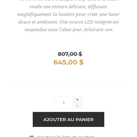
révèle une texture délicate, diffusant
magnifiquement la lumière pour créer une lueur
douce et ambiante. Une source LED intégrée est
suspendue sous l'abat-jour, éclairant son
807,00 $
645,00 $
+
-